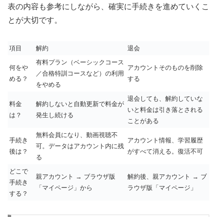
表の内容も参考にしながら、確実に手続きを進めていくこ
とが大切です。
項目
解約
退会
有料プラン（ベーシックコース
何をや
アカウントそのものを削除
／合格特訓コースなど）の利用
める？
する
をやめる
退会しても、解約していな
料金
解約しないと自動更新で料金が
いと料金は引き落とされる
は？
発生し続ける
ことがある
無料会員になり、動画視聴不
手続き
アカウント情報、学習履歴
可。データはアカウント内に残
後は？
がすべて消える。復活不可
る
どこで
親アカウント → ブラウザ版
解約後、親アカウント → ブ
手続き
「マイページ」から
ラウザ版「マイページ」
する？